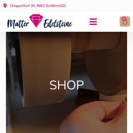
Zum
Chappelihof 39, 8863 Buttikon(SZ)
Inhalt
springen
0
Car
SHOP