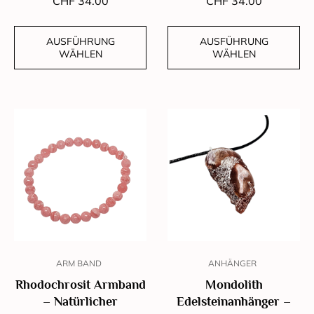
CHF
34.00
CHF
34.00
AUSFÜHRUNG
AUSFÜHRUNG
WÄHLEN
WÄHLEN
ARM BAND
ANHÄNGER
Rhodochrosit Armband
Mondolith
– Natürlicher
Edelsteinanhänger –