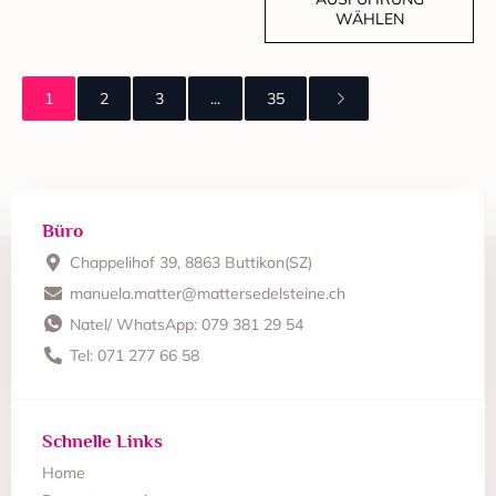
WÄHLEN
1
2
3
...
35
Büro
Chappelihof 39, 8863 Buttikon(SZ)
manuela.matter@mattersedelsteine.ch
Natel/ WhatsApp: 079 381 29 54
Tel: 071 277 66 58
Schnelle Links
Home