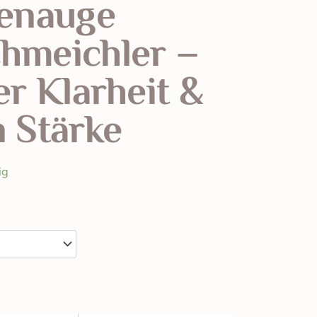
enauge
hmeichler –
er Klarheit &
 Stärke
ig