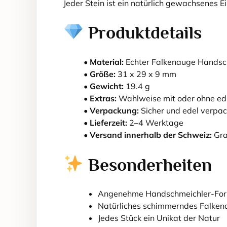
Jeder Stein ist ein natürlich gewachsenes Ei
Produktdetails
•
Material:
Echter Falkenauge Handsc
•
Größe:
31 x 29 x 9 mm
•
Gewicht:
19.4 g
•
Extras:
Wahlweise mit oder ohne edl
•
Verpackung:
Sicher und edel verpac
•
Lieferzeit:
2–4 Werktage
•
Versand innerhalb der Schweiz:
Gra
Besonderheiten
Angenehme Handschmeichler-Fo
Natürliches schimmerndes Falke
Jedes Stück ein Unikat der Natur