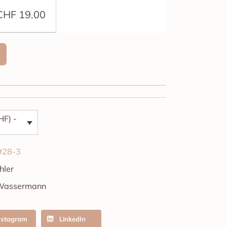
CHF
19.00
HF) -
928-3
hler
Wassermann
nstagram
LinkedIn