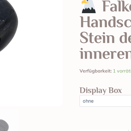
Falk
Handsc
Stein d
inneren
Falkenauge
Verfügbarkeit:
1 vorrät
Handschmeichler
Menge
Display Box