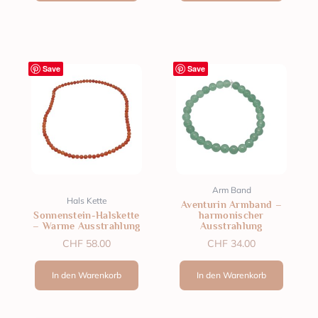
Save
Save
Arm Band
Hals Kette
Aventurin Armband –
Sonnenstein-Halskette
harmonischer
– Warme Ausstrahlung
Ausstrahlung
CHF
58.00
CHF
34.00
In den Warenkorb
In den Warenkorb