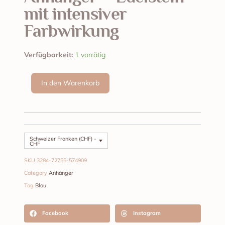
mit intensiver
Farbwirkung
Apatit
Verfügbarkeit:
1 vorrätig
Edelsteinanhänger
Menge
In den Warenkorb
Schweizer Franken (CHF) -
CHF
SKU
3284-72755-574909
Category
Anhänger
Tag
Blau
Facebook
Instagram