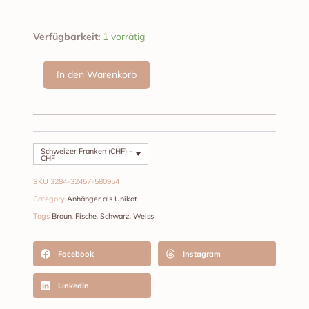
Achat
Verfügbarkeit:
1 vorrätig
Edelsteinanhänger
Menge
In den Warenkorb
Schweizer Franken (CHF) -
CHF
SKU
3284-32457-580954
Category
Anhänger als Unikat
Tags
Braun
,
Fische
,
Schwarz
,
Weiss
Facebook
Instagram
LinkedIn